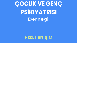
ÇOCUK VE GENÇ
PSİKİYATRİSİ
Derneği
HIZLI ERİŞİM
Anasayfa
Haberler
Dernek
Etkinlikler
Komisyonlar
Kitaplar
Üyelik
İletişim
TAKİPTE KALIN
Facebook