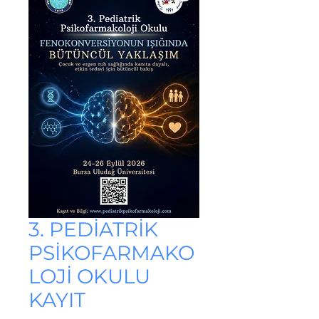
3. PEDİATRİK
PSİKOFARMAKO
LOJİ OKULU
KAYIT