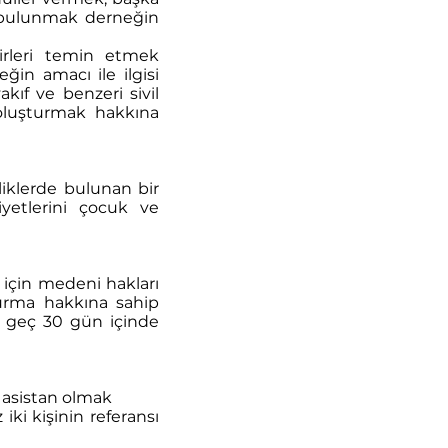
de bulunmak derneğin
lirleri temin etmek
ğin amacı ile ilgisi
kıf ve benzeri sivil
 oluşturmak hakkına
iklerde bulunan bir
iyetlerini çocuk ve
r için medeni hakları
kurma hakkına sahip
n geç 30 gün içinde
 asistan olmak
ki kişinin referansı