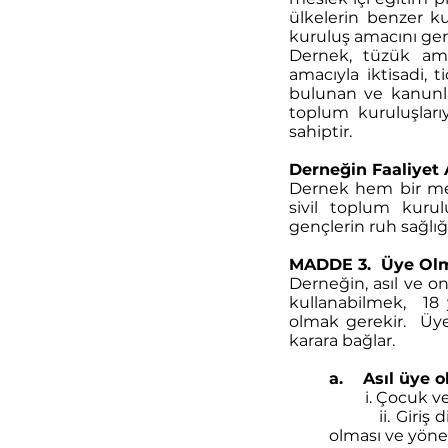
ülkelerin benzer ku
kuruluş amacını gerç
Dernek, tüzük amaç
amacıyla iktisadi, 
bulunan ve kanunlar
toplum kuruluşları
sahiptir.
Derneğin Faaliyet 
Dernek hem bir mes
sivil toplum kurul
gençlerin ruh sağlığ
MADDE 3. Üye Olma
Derneğin, asıl ve on
kullanabilmek, 18 
olmak gerekir. Üye
karara bağlar.
a. Asıl üye 
i. Çocuk ve E
ii. Giriş dile
olması ve yöne