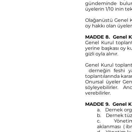
gündeminde bulunm
üyelerin 1/10 inin tekl
Olağanüstü Genel K
oy hakkı olan üyeler
MADDE 8. Genel Ku
Genel Kurul toplant
yerine başkası oy ku
gizli oyla alınır.
Genel Kurul toplantı
derneğin feshi ya 
toplantılarında karar
Onursal üyeler Gene
söyleyebilirler. An
verebilirler.
MADDE 9. Genel Kur
a. Dernek orga
b. Dernek tüz
c. Yönetim v
aklanması ( ibr