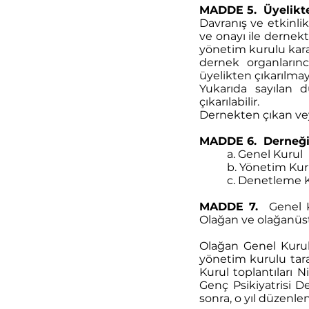
MADDE 5. Üyelikte
Davranış ve etkinli
ve onayı ile dernekt
yönetim kurulu kararı 
dernek organların
üyelikten çıkarılma
Yukarıda sayılan d
çıkarılabilir.
Dernekten çıkan veya
MADDE 6. Derneği
a. Genel Kurul
b. Yönetim Kur
c. Denetleme 
MADDE 7.
Genel K
Olağan ve olağanüst
Olağan Genel Kurul,
yönetim kurulu tara
Kurul toplantıları 
Genç Psikiyatrisi D
sonra, o yıl düzenle