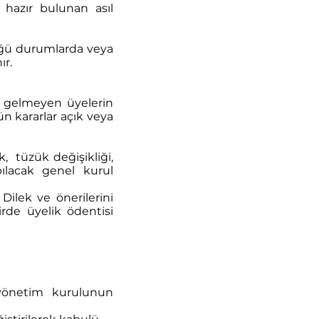
hazır bulunan asıl
üğü durumlarda veya
ır.
ya gelmeyen üyelerin
ün kararlar açık veya
k, tüzük değişikliği,
pılacak genel kurul
Dilek ve önerilerini
irde üyelik ödentisi
yönetim kurulunun