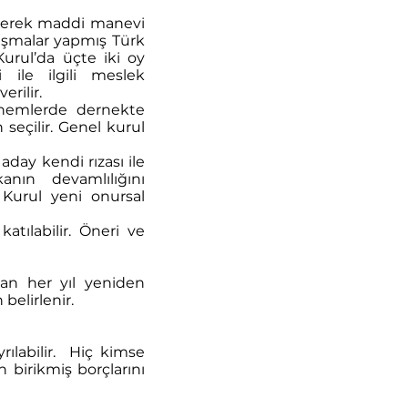
ererek maddi manevi
lışmalar yapmış Türk
urul’da üçte iki oy
 ile ilgili meslek
rilir.
önemlerde dernekte
seçilir. Genel kurul
aday kendi rızası ile
nın devamlılığını
Kurul yeni onursal
atılabilir. Öneri ve
an her yıl yeniden
 belirlenir.
ılabilir. Hiç kimse
birikmiş borçlarını