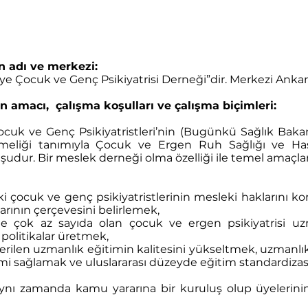
 adı ve merkezi:
ye Çocuk ve Genç Psikiyatrisi Derneği”dir. Merkezi Ankar
amacı, çalışma koşulları ve çalışma biçimleri:
uk ve Genç Psikiyatristleri’nin (Bugünkü Sağlık Bakan
meliği tanımıyla Çocuk ve Ergen Ruh Sağlığı ve Hast
udur. Bir meslek derneği olma özelliği ile temel amaçlar
çocuk ve genç psikiyatristlerinin mesleki haklarını ko
arının çerçevesini belirlemek,
ok az sayıda olan çocuk ve ergen psikiyatrisi uzma
n politikalar üretmek,
rilen uzmanlık eğitimin kalitesini yükseltmek, uzmanl
itimi sağlamak ve uluslararası düzeyde eğitim standardiza
ı zamanda kamu yararına bir kuruluş olup üyelerinin ç