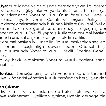
Üye:
Yurt içinde ya da dışında derneğe yakın ilgi göst
ve destek sağlayanlar ve ya da uluslararası bilimsel ça
lim adamlarına Yönetim Kurulu’nun önerisi ve Genel K
nursal üyelik verilir. Çocuk ve ergen Psikiyatrisi
 dernek çalışmalarında bulunan kişilere Onursal üyelik ve
lunun teklifi ve genel kurulun onayı ile geçmiş d
önetim kurulu üyeliği yapmış kişilerden onursal başkan 
lantıda onursal başkanlık belgesi takdim edilir.
k onursal başkan bulunabilir. Onursal başkanlığa seçilen 
ar onursal başkanlığa devam eder. Onursal başka
i durumunda Yönetim kurulu teklifi üzerine Genel 
ler.
, oy hakkı olmaksızın Yönetim Kurulu toplantılarına k
nabilir.
entisi:
Derneğe giriş ücreti yönetim kurulu tarafınd
ık üyelik ödentisi yönetim kurulu tarafından her yıl yeniden
en Çıkma:
iği zaman ve yazılı işlemlerde bulunarak üyelikten ayr
ya zorlanamaz. Üyelikten ayrılma, üyenin derneğe olan 