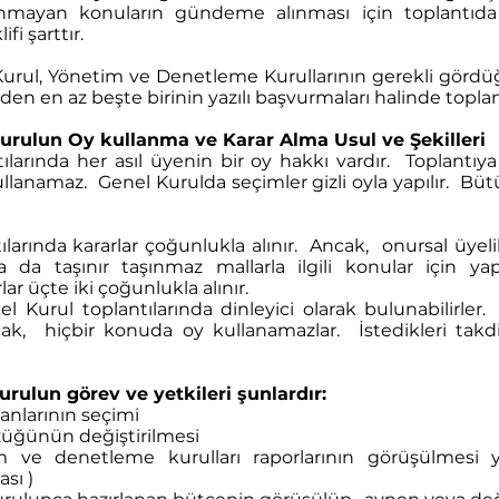
ayan konuların gündeme alınması için toplantıda 
ifi şarttır.
urul, Yönetim ve Denetleme Kurullarının gerekli görd
den en az beşte birinin yazılı başvurmaları halinde toplan
rulun Oy kullanma ve Karar Alma Usul ve Şekilleri
ılarında her asıl üyenin bir oy hakkı vardır. Toplantı
llanamaz. Genel Kurulda seçimler gizli oyla yapılır. Büt
larında kararlar çoğunlukla alınır. Ancak, onursal üyeli
da taşınır taşınmaz mallarla ilgili konular için ya
lar üçte iki çoğunlukla alınır.
l Kurul toplantılarında dinleyici olarak bulunabilirler. 
cak, hiçbir konuda oy kullanamazlar. İstedikleri takd
ulun görev ve yetkileri şunlardır:
nlarının seçimi
üğünün değiştirilmesi
e denetleme kurulları raporlarının görüşülmesi 
ası )