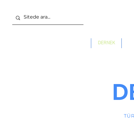
ANA SAYFA
DERNEK
KO
D
TÜR