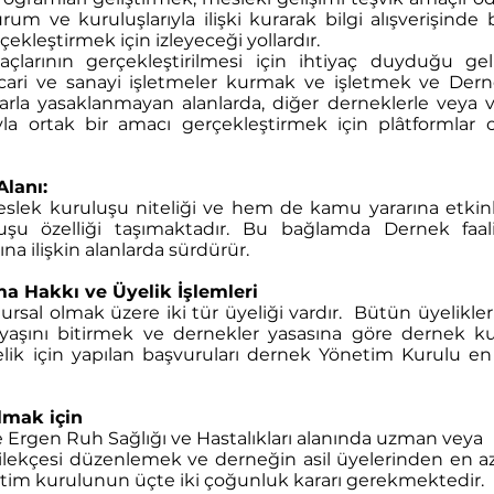
rum ve kuruluşlarıyla ilişki kurarak bilgi alışverişin
ekleştirmek için izleyeceği yollardır.
larının gerçekleştirilmesi için ihtiyaç duyduğu ge
ticari ve sanayi işletmeler kurmak ve işletmek ve Derne
la yasaklanmayan alanlarda, diğer derneklerle veya va
yla ortak bir amacı gerçekleştirmek için plâtformlar
Alanı:
lek kuruluşu niteliği ve hem de kamu yararına etkinl
uşu özelliği taşımaktadır. Bu bağlamda Dernek faal
ına ilişkin alanlarda sürdürür.
 Hakkı ve Üyelik İşlemleri
ursal olmak üzere iki tür üyeliği vardır. Bütün üyelikle
yaşını bitirmek ve dernekler yasasına göre dernek 
lik için yapılan başvuruları dernek Yönetim Kurulu e
olmak için
rgen Ruh Sağlığı ve Hastalıkları alanında uzman veya
kçesi düzenlemek ve derneğin asil üyelerinden en az i
tim kurulunun üçte iki çoğunluk kararı gerekmektedir.