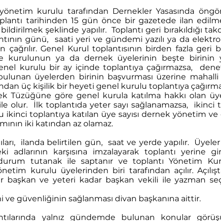
yönetim kurulu tarafından Dernekler Yasasında öngö
plantı tarihinden 15 gün önce bir gazetede ilan edilme
 bildirilmek şeklinde yapılır. Toplantı geri bırakıldığı tak
ntının günü, saati yeri ve gündemi yazılı ya da elektroni
 çağrılır. Genel Kurul toplantısının birden fazla ger
e kurulunun ya da dernek üyelerinin beşte birinin ya
nel kurulu bir ay içinde toplantıya çağırmazsa, den
 bulunan üyelerden birinin başvurması üzerine mahall
ndan üç kişilik bir heyeti genel kurulu toplantıya çağırma
k Tüzüğüne göre genel kurula katılma hakkı olan üyel
 ile olur. İlk toplantıda yeter sayı sağlanamazsa, ikinc
ikinci toplantıya katılan üye sayısı dernek yönetim ve
mının iki katından az olamaz.
ıları, ilanda belirtilen gün, saat ve yerde yapılır. Üyel
ki adlarının karşısına imzalayarak toplantı yerine gir
urum tutanak ile saptanır ve toplantı Yönetim Ku
netim kurulu üyelerinden biri tarafından açılır. Açılışt
 başkan ve yeteri kadar başkan vekili ile yazman seç
i ve güvenliğinin sağlanması divan başkanına aittir.
ntılarında yalnız gündemde bulunan konular görü