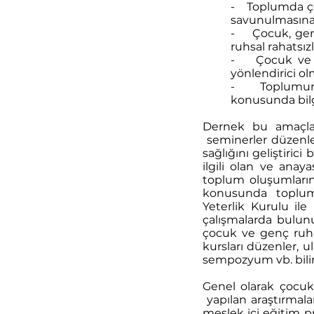
- Toplumda çocu
savunulmasına
- Çocuk, genç 
ruhsal rahatsız
- Çocuk ve gen
yönlendirici ol
- Toplumun ço
konusunda bilgi
Dernek bu amaçlar
seminerler düzenle
sağlığını geliştiri
ilgili olan ve ana
toplum oluşumlarını
konusunda toplumu
Yeterlik Kurulu ile
çalışmalarda bulunur
çocuk ve genç ruh s
kursları düzenler, u
sempozyum vb. bilim
Genel olarak çocuk,
yapılan araştırmala
meslek içi eğitim p