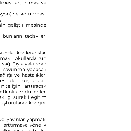
lmesi, arttırılması ve
osyon) ve korunması,
,
in geliştirilmesinde
unların tedavileri
unda konferanslar,
tmak, okullarda ruh
 sağlığıyla yakından
nde savunma yapacak
lığı ve hastalıkları
esinde oluşturulan
iteliğini arttıracak
etkinlikler düzenler,
k içi sürekli eğitim
oluşturularak kongre,
 ve yayınlar yapmak,
i arttırmaya yönelik
düller vermek, başka