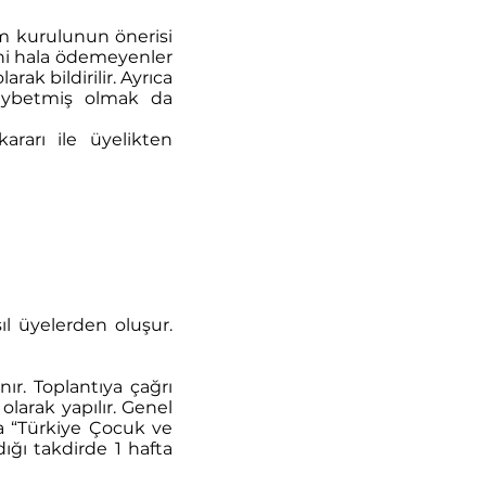
im kurulunun önerisi
sini hala ödemeyenler
arak bildirilir. Ayrıca
kaybetmiş olmak da
ararı ile üyelikten
ıl üyelerden oluşur.
ır. Toplantıya çağrı
larak yapılır. Genel
da “Türkiye Çocuk ve
ığı takdirde 1 hafta