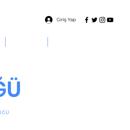
Giriş Yap
ÜYELERE ÖZEL
İLETİŞİM
ĞÜ
ZÜĞÜ