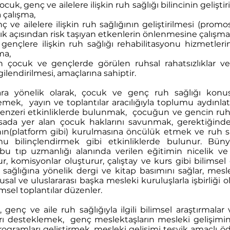
k, genç ve ailelere ilişkin ruh sağlığı bilincinin geliştiri
 çalışma,
ve ailelere ilişkin ruh sağlığının geliştirilmesi (prom
lık açısından risk taşıyan etkenlerin önlenmesine çalışma
çlere ilişkin ruh sağlığı rehabilitasyonu hizmetlerin
ma,
cuk ve gençlerde görülen ruhsal rahatsızlıklar ve b
lendirilmesi, amaçlarına sahiptir.
a yönelik olarak, çocuk ve genç ruh sağlığı konus
mek, yayın ve toplantılar aracılığıyla toplumu aydınla
ci benzeri etkinliklerde bulunmak, çocuğun ve gencin ruh
yasada yer alan çocuk haklarını savunmak, gerektiği
n(platform gibi) kurulmasına öncülük etmek ve ruh sağ
 bilinçlendirmek gibi etkinliklerde bulunur. Büny
 bu tıp uzmanlığı alanında verilen eğitimin nicelik ve n
, komisyonlar oluşturur, çalıştay ve kurs gibi bilimsel 
ağlığına yönelik dergi ve kitap basımını sağlar, mesle
lusal ve uluslararası başka mesleki kuruluşlarla işbirliği 
sel toplantılar düzenler.
 genç ve aile ruh sağlığıyla ilgili bilimsel araştırmalar
rı desteklemek, genç meslektaşların mesleki gelişimin
rogramları geliştirmek, mesleki gelişimi teşvik amaçlı ö