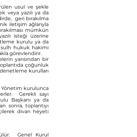
rülen usul ve şekle
k veya yazılı ya da
dirde, geri bırakılma
k iletişim ağlarıyla
i bırakılması mümkün
zılı isteği üzerine
etleme kurulu ya da
i sulh hukuk hakimi
kla görevlendirir.
erin yarısından bir
i toplantıda çoğunluk
 denetleme kurulları
er Yönetim kurulunca
erler. Gerekli sayı
rulu Başkanı ya da
an sonra, toplantıyı
ilerek divan heyeti
şülür. Genel Kurul