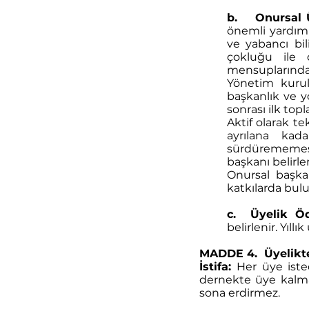
b. Onursal 
önemli yardım 
ve yabancı bi
çokluğu ile o
mensuplarından
Yönetim kuru
başkanlık ve y
sonrası ilk top
Aktif olarak te
ayrılana kad
sürdürememes
başkanı belirler
Onursal başkan
katkılarda bulu
c. Üyelik Öd
belirlenir. Yıll
MADDE 4. Üyelikt
İstifa:
Her üye isted
dernekte üye kalma
sona erdirmez.