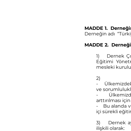
MADDE 1. Derneğin
Derneğin adı “Türki
MADDE 2. Derneğin 
1) Dernek Çoc
Eğitimi Yönet
mesleki kuruluş
2)
- Ülkemizdeki 
ve sorumlulukl
- Ülkemizde ç
arttırılması içi
- Bu alanda ve
içi sürekli eğ
3) Dernek ayn
ilişkili olarak: