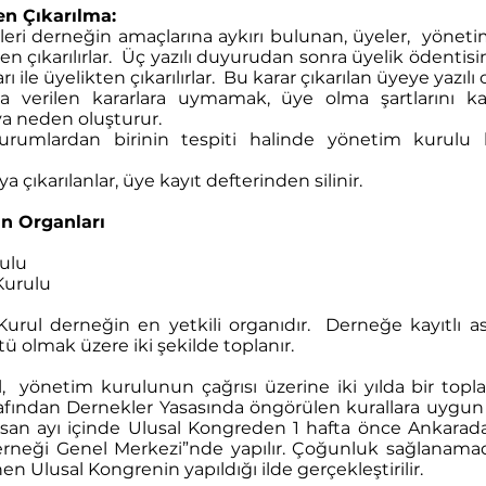
n Çıkarılma:
kleri derneğin amaçlarına aykırı bulunan, üyeler, yönet
en çıkarılırlar. Üç yazılı duyurudan sonra üyelik ödenti
ile üyelikten çıkarılırlar. Bu karar çıkarılan üyeye yazılı ol
ca verilen kararlara uymamak, üye olma şartlarını 
ya neden oluşturur.
urumlardan birinin tespiti halinde yönetim kurulu k
 çıkarılanlar, üye kayıt defterinden silinir.
n Organları
ulu
Kurulu
urul derneğin en yetkili organıdır. Derneğe kayıtlı as
ü olmak üzere iki şekilde toplanır.
 yönetim kurulunun çağrısı üzerine iki yılda bir toplan
fından Dernekler Yasasında öngörülen kurallara uygun o
Nisan ayı içinde Ulusal Kongreden 1 hafta önce Ankara
erneği Genel Merkezi”nde yapılır. Çoğunluk sağlanamad
nen Ulusal Kongrenin yapıldığı ilde gerçekleştirilir.