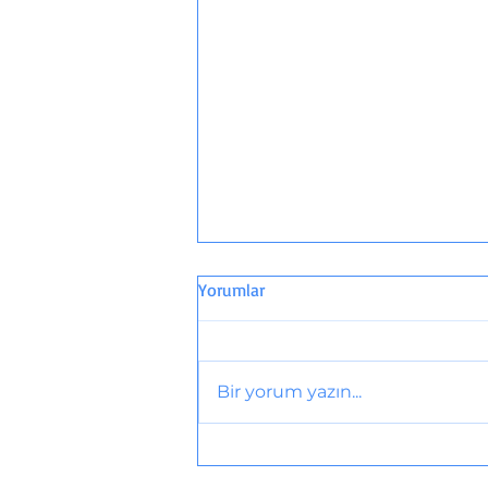
Yorumlar
Bir yorum yazın...
3. Pediatrik Psikofarmakoloji
Okulu kayıtları açıldı!