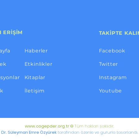
I ERİŞİM
TAKİPTE KALI
ayfa
Haberler
Facebook
ek
Etkinlikler
Twitter
syonlar
Kitaplar
Instagram
ik
İletişim
Youtube
www.cogepder.org.tr
©
Tüm hakları saklıdır.
Dr. Süleyman Emre Özyürek
tarafından özenle ve gururla tasarlandı.