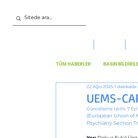
ANA SAYFA
DERNEK
KO
TÜM HABERLER
BASIN BİLDİRİL
22 Ağu 2025
1 dakikada
UEMS-CA
Güncelleme tarihi:
7 Eyl
(European Union of M
Psychiatry Section 
Yer:
 Dokuz Eylül Üniv