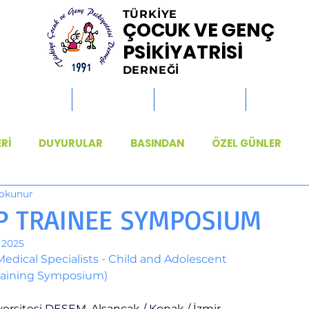
TÜRKİYE
ÇOCUK VE GENÇ
PSİKİYATRİSİ
DERNEĞİ
MİSYONLAR
HABERLER
ETKİNLİKLER
KİTAPLAR
ERİ
DUYURULAR
BASINDAN
ÖZEL GÜNLER
 okunur
P TRAINEE SYMPOSIUM
 2025
edical Specialists - Child and Adolescent
Training Symposium)
ersitesi DESEM, Alsancak / Konak / İzmir