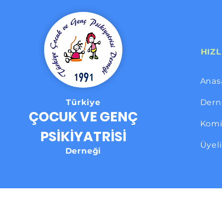
HIZL
Anas
Türkiye
Dern
ÇOCUK VE GENÇ
Komi
PSİKİYATRİSİ
Üyel
Derneği