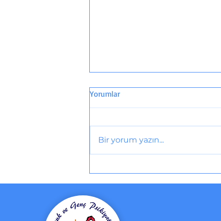
Yorumlar
Bir yorum yazın...
AİLE İÇİ ŞİDDET İZLERİ...