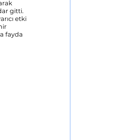
arak 
r gitti. 
rıcı etki 
ir 
a fayda 