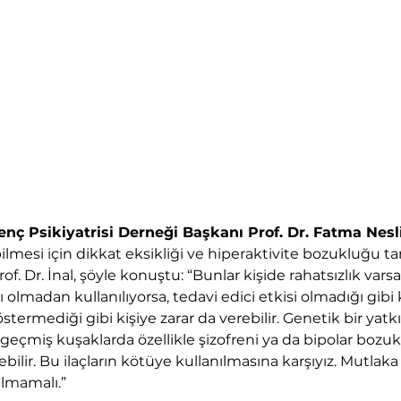
nç Psikiyatrisi Derneği Başkanı Prof. Dr. Fatma Nesli
abilmesi için dikkat eksikliği ve hiperaktivite bozukluğu ta
of. Dr. İnal, şöyle konuştu: “Bunlar kişide rahatsızlık varsa 
ı olmadan kullanılıyorsa, tedavi edici etkisi olmadığı gibi
termediği gibi kişiye zarar da verebilir. Genetik bir yatkın
eçmiş kuşaklarda özellikle şizofreni ya da bipolar bozuk
ilir. Bu ilaçların kötüye kullanılmasına karşıyız. Mutlaka t
ılmamalı.”