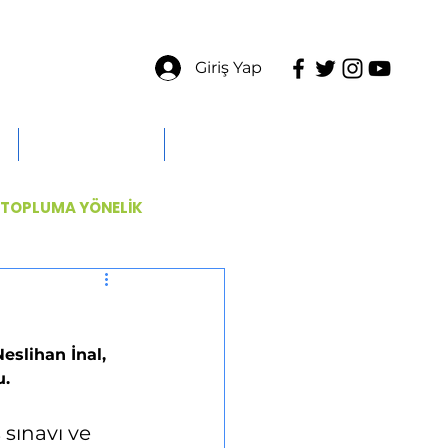
Giriş Yap
ÜYELERE ÖZEL
İLETİŞİM
TOPLUMA YÖNELİK
slihan İnal,  
u.
 sınavı ve 