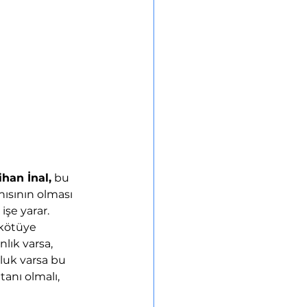
han İnal,
 bu 
nısının olması 
işe yarar. 
 kötüye 
lık varsa, 
luk varsa bu 
anı olmalı, 