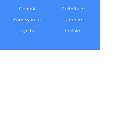
Dernek
Etkinlikler
Komisyonlar
Kitaplar
Üyelik
İletişim
TAKİPTE KALIN
Facebook
Twitter
Instagram
Youtube
İLETİŞİM
Adres:
Cinnah Cad. 35/12