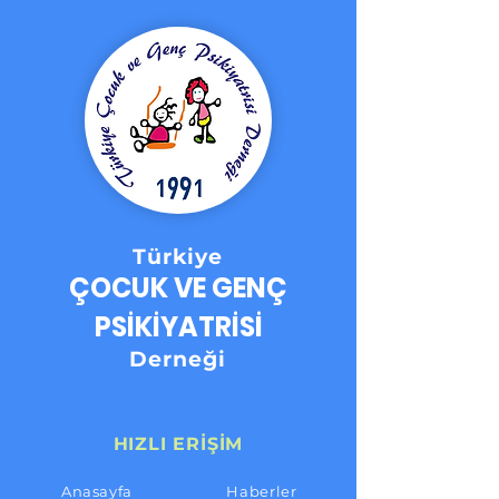
Türkiye
ÇOCUK VE GENÇ
PSİKİYATRİSİ
Derneği
HIZLI ERİŞİM
Anasayfa
Haberler