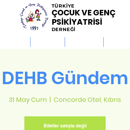
TÜRKİYE
ÇOCUK VE GENÇ
PSİKİYATRİSİ
DERNEĞİ
MİSYONLAR
HABERLER
ETKİNLİKLER
KİTAPLAR
DEHB Gündem
31 May Cum
  |  
Concorde Otel, Kıbrıs
Biletler satışta değil