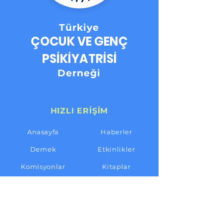
Türkiye
ÇOCUK VE GENÇ
PSİKİYATRİSİ
Derneği
HIZLI ERİŞİM
Anasayfa
Haberler
Dernek
Etkinlikler
Komisyonlar
Kitaplar
Üyelik
İletişim