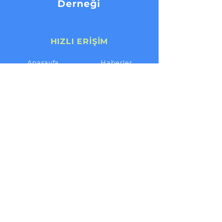
Derneği
HIZLI ERİŞİM
Anasayfa
Haberler
Dernek
Etkinlikler
Komisyonlar
Kitaplar
Üyelik
İletişim
TAKİPTE KALIN
Facebook
Twitter
Instagram