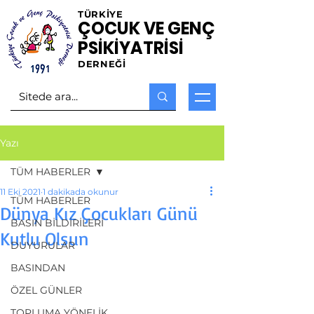
TÜRKİYE
ÇOCUK VE GENÇ
PSİKİYATRİSİ
DERNEĞİ
Yazı
TÜM HABERLER
11 Eki 2021
1 dakikada okunur
TÜM HABERLER
Dünya Kız Çocukları Günü
BASIN BİLDİRİLERİ
Kutlu Olsun
DUYURULAR
BASINDAN
ÖZEL GÜNLER
TOPLUMA YÖNELİK