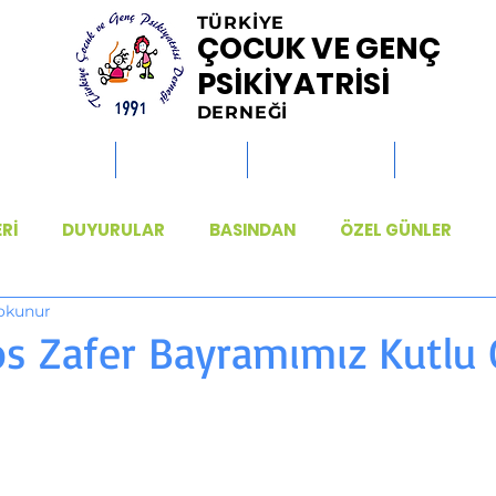
TÜRKİYE
ÇOCUK VE GENÇ
PSİKİYATRİSİ
DERNEĞİ
MİSYONLAR
HABERLER
ETKİNLİKLER
KİTAPLAR
ERİ
DUYURULAR
BASINDAN
ÖZEL GÜNLER
 okunur
s Zafer Bayramımız Kutlu 