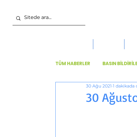
ANA SAYFA
DERNEK
KO
TÜM HABERLER
BASIN BİLDİRİL
30 Ağu 2021
1 dakikada
30 Ağusto