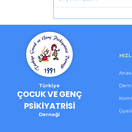
HIZL
Anas
Türkiye
Dern
ÇOCUK VE GENÇ
Komi
PSİKİYATRİSİ
Üyel
Derneği