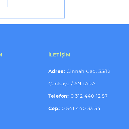
asım Öğretmenler Günü
N
İLETİŞİM
Adres:
Cinnah Cad. 35/12
Çankaya / ANKARA
Telefon:
0 312 440 12 57
Cep:
0 541 440 33 54