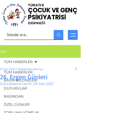
TÜRKİYE
ÇOCUK VE GENÇ
PSİKİYATRİSİ
DERNEĞİ
Yazı
TÜM HABERLER
21 Eyl 2021
1 dakikada okunur
TÜM HABERLER
26. Ergen Günleri
BASIN BİLDİRİLERİ
Güncelleme tarihi:
29 Kas 2021
DUYURULAR
BASINDAN
ÖZEL GÜNLER
TOPLUMA YÖNELİK